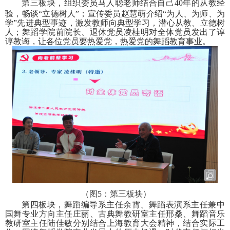
第三板块，组织委员马人聪老师结合自己
40
年的从教经
验，畅谈“立德树人”；宣传委员赵慧萌介绍“为人、为师、为
学”先进典型事迹，激发教师向典型学习，潜心从教、立德树
人；舞蹈学院前院长、退休党员凌桂明对全体党员发出了谆
谆教诲，让各位党员要热爱党，热爱党的舞蹈教育事业。
（图
5
：第三板块）
第四板块，舞蹈编导系主任余霄、舞蹈表演系主任兼中
国舞专业方向主任庄丽、古典舞教研室主任邢桑、舞蹈音乐
教研室主任陆佳敏分别结合上海教育大会精神，结合实际工