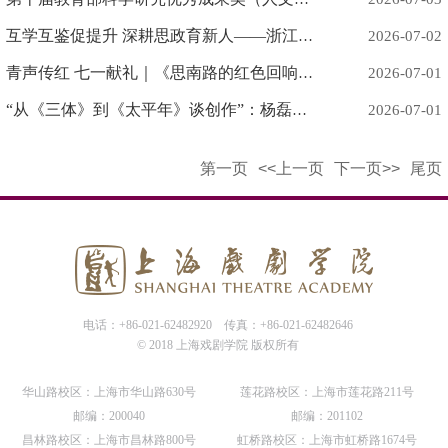
互学互鉴促提升 深耕思政育新人——浙江音乐学院马克思主义学院赴我校开展调研交流
2026-07-02
青声传红 七一献礼｜《思南路的红色回响》上线
2026-07-01
“从《三体》到《太平年》谈创作”：杨磊导演创作谈圆满举行
2026-07-01
第一页
<<上一页
下一页>>
尾页
电话：+86-021-62482920
传真：+86-021-62482646
© 2018 上海戏剧学院 版权所有
华山路校区：上海市华山路630号
莲花路校区：上海市莲花路211号
邮编：200040
邮编：201102
昌林路校区：上海市昌林路800号
虹桥路校区：上海市虹桥路1674号