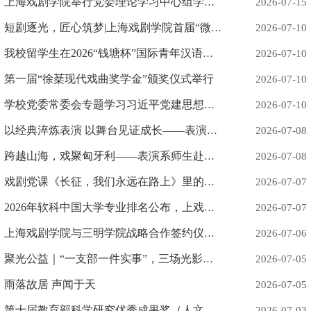
上海戏剧学院举行党委理论学习中心组学习会 专题学习习近平党建思想
2026-07-15
短剧逐光，匠心筑梦|上海戏剧学院首届“微短剧创作与运营”微专业开班
2026-07-10
我校留学生在2026“钱塘杯”国际青年汉语文化大赛中荣获二等奖
2026-07-10
第一届“徐棻现代戏曲奖学金”颁奖仪式举行
2026-07-10
学校党委常委会专题学习习近平党建思想和习近平总书记在庆祝中国共产党成立105周年大会上的重要讲话精神
2026-07-10
以经典淬炼表演 以舞台见证成长——表演系实习大戏《李尔王》演出圆满成功
2026-07-08
跨越山海，戏聚匈牙利——表演系师生赴匈牙利暑期学校出访交流
2026-07-08
戏剧党课《长征，我们永远在路上》里的戏文元素
2026-07-07
2026年软科中国大学专业排名公布，上戏再创佳绩
2026-07-07
上海戏剧学院与三明学院战略合作签约仪式举行
2026-07-06
聚光公益｜“一支部一件实事”，三场光影美育活动点亮群众艺术生活
2026-07-05
雨落故居 声闻于天
2026-07-05
第十届教育部科学研究优秀成果奖（人文社会科学）公布 上戏获得两个奖项
2026-07-03