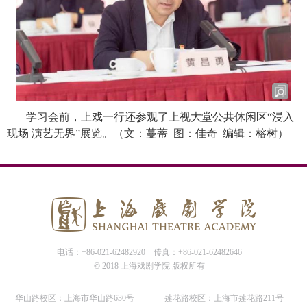
学习会前，上戏一行还参观了上视大堂公共休闲区
“
浸入
现场 演艺无界
”
展览。（文：蔓蒂
图：佳奇
编辑：榕树）
电话：+86-021-62482920
传真：+86-021-62482646
© 2018 上海戏剧学院 版权所有
华山路校区：上海市华山路630号
莲花路校区：上海市莲花路211号