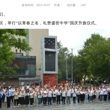
发布时间：2023-10-07
作者：
访问量：
1467
日。
区，举行
“
以青春之名，礼赞盛世中华
”
国庆升旗仪式。