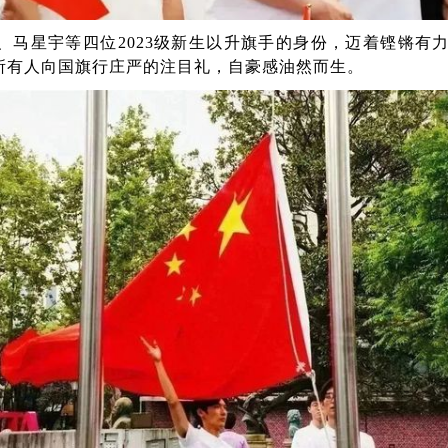
、马星宇等四位
2023
级新生以升旗手的身份，迈着铿锵有
所有人向国旗行庄严的注目礼，自豪感油然而生。