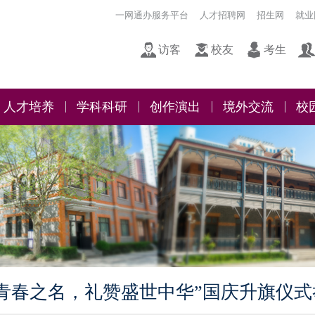
一网通办服务平台
人才招聘网
招生网
就业
访客
校友
考生
人才培养
学科科研
创作演出
境外交流
校
以青春之名，礼赞盛世中华”国庆升旗仪式