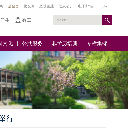
网
基金会
校友网
文明创建
信息公开
电子邮箱
English
学生
教工
园文化
公共服务
非学历培训
专栏集锦
举行