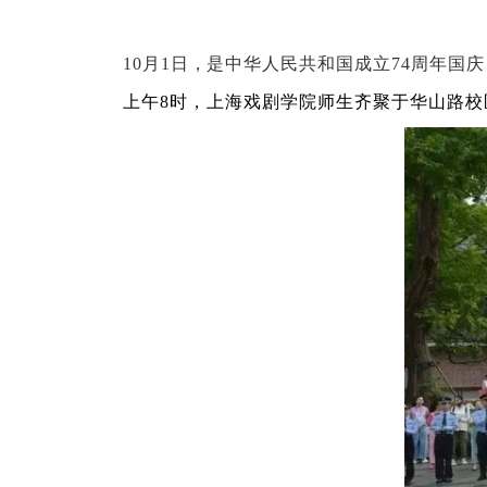
10
月
1
日
，
是中华人民共和国成立
74
周年国庆
上午
8
时，上海戏剧学院师生齐聚于华山路校