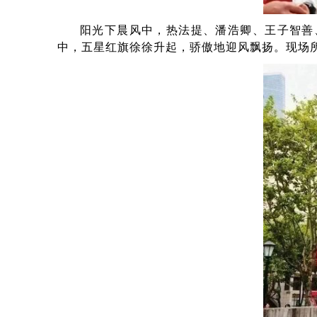
阳光下晨风中，热法提、潘浩卿、王子智善
中，五星红旗徐徐升起，骄傲地迎风飘扬。现场