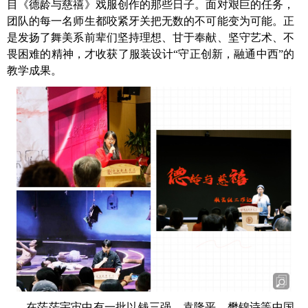
目《德龄与慈禧》戏服创作的那些日子。面对艰巨的任务，
团队的每一名师生都咬紧牙关把无数的不可能变为可能。正
是发扬了舞美系前辈们坚持理想、甘于奉献、坚守艺术、不
畏困难的精神，才收获了服装设计“守正创新，融通中西”的
教学成果。
在茫茫宇宙中有一批以钱三强、袁隆平、樊锦诗等中国