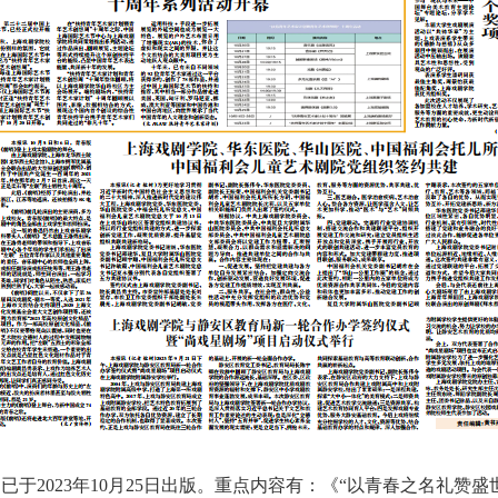
）已于
2023
年10
月25
日出版。重点内容有：《“以青春之名礼赞盛