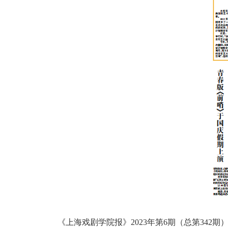
《上海戏剧学院报》
2023
年第6
期（总第
342
期