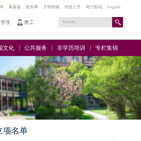
网
基金会
校友网
文明创建
信息公开
电子邮箱
English
学生
教工
园文化
公共服务
非学历培训
专栏集锦
立项名单