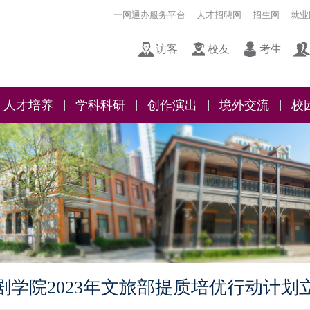
一网通办服务平台
人才招聘网
招生网
就业
访客
校友
考生
人才培养
学科科研
创作演出
境外交流
校
剧学院2023年文旅部提质培优行动计划