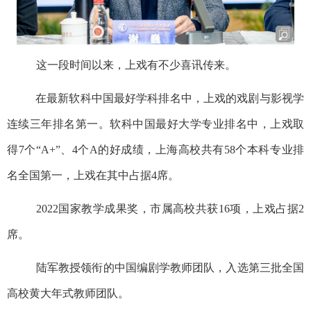
这一段时间以来，上戏有不少喜讯传来。
在
最新软科中国最好学科排名中，上戏的戏剧与影视学
连续三年排名第一。软科中国最好大学专业排名中，上戏取
得
7
个“
A+
”、
4
个
A
的好成绩，上海高校共有
58
个本科专业排
名全国第一，上戏在其中占据
4
席。
2022
国家教学成果奖，市属高校共获
16
项，上戏占据
2
席。
陆军教授领衔的中国编剧学教师团队，入选第三批全国
高校黄大年式教师团队。