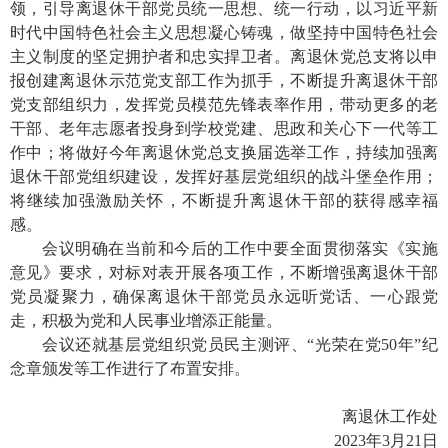
领，引导离退休干部党员统一思想、统一行动，以习近平新
时代中国特色社会主义思想凝心铸魂，做坚持中国特色社会
主义制度的坚定拥护者和忠实捍卫者。离退休党总支将以申
报创建离退休示范党支部工作为抓手，不断提升离退休干部
党支部组织力，发挥党员模范先锋表率作用，带动更多的老
干部、老年志愿者投身到学校党建、思政和关心下一代等工
作中；将做好今年离退休党总支换届选举工作，持续加强离
退休干部党组织建设，发挥好基层党组织的战斗堡垒作用；
将继续加强激励关怀，不断提升离退休干部的获得感幸福
感。
会议明确在当前和今后的工作中要全面贯彻落实《实施
意见》要求，对标对表开展各项工作，不断增强离退休干部
党员凝聚力，确保离退休干部党员永远听党话、一心跟党
走，积极为党和人民事业增添正能量。
会议还就基层党组织党员民主测评、“光荣在党
50
年”纪
念章颁发等工作进行了布置安排。
离退休工作处
2023
年
3
月
21
日