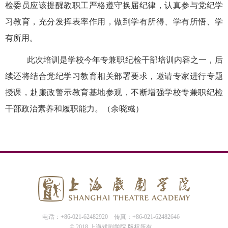
检委员应该提醒教职工严格遵守换届纪律，认真参与党纪学
习教育，充分发挥表率作用，做到学有所得、学有所悟、学
有所用。
此次培训是学校
今年专
兼职纪检干部培训内容之一，后
续还将
结合党纪学习教育相关部署要求，
邀请专家进行专题
授课，
赴廉政警示教育基地参观，不断
增强学校专兼职纪检
干部政治素养和履职能力。
（
余晓
彧
）
电话：+86-021-62482920
传真：+86-021-62482646
© 2018 上海戏剧学院 版权所有