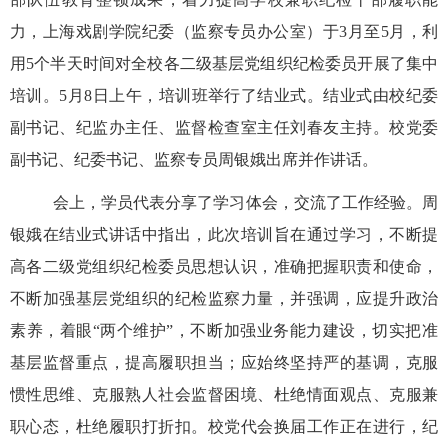
力，
上海戏剧学院纪委（监察专员办公室）于
3月至5月，利
用5个半天时间对全校各二级基层党组织纪检委员开展了集中
培训。5月8日上午，培训班举行了结业式
。
结业式由校纪委
副书记、纪监办主任、监督检查室主任刘春友主持。校党委
副书记、纪委书记、监察专员周银娥出席并作讲话。
会上，学员代表分享了学习体会，交流了工作经验。周
银娥在结业式讲话中指出，此次培训旨在通过学习，不断提
高各二级党组织纪检委员思想认识，准确把握职责和使命，
不断加强基层党组织的纪检监察力量，并强调，应提升政治
素养，着眼
“两个维护”，不断加强业务能力建设，切实把准
基层监督重点，提高履职担当；应始终坚持严的基调，克服
惯性思维、克服熟人社会监督困境、杜绝情面观点、克服兼
职心态，杜绝履职打折扣。校党代会换届工作正在进行，纪