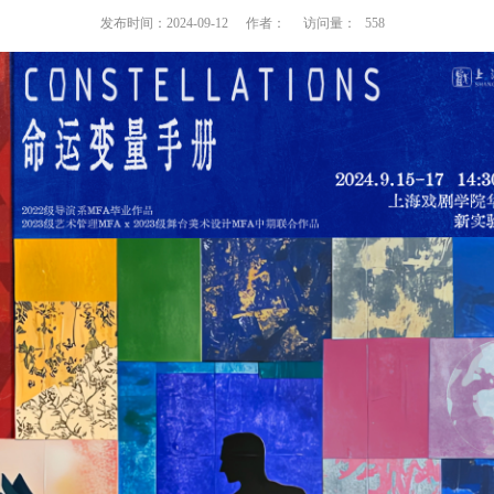
发布时间：2024-09-12
作者：
访问量：
558