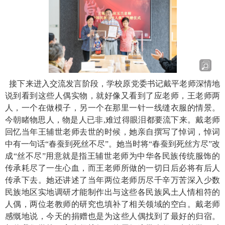
接下来进入交流发言阶段，学校原党委书记戴平老师深情地
说到看到这些人偶实物，就好像又看到了应老师，王老师两
人，一个在做模子，另一个在那里一针一线缝衣服的情景。
今朝睹物思人，物是人已非
,
难过得眼泪都要流下来。戴老师
回忆当年王辅世老师去世的时候，她亲自撰写了悼词，悼词
中有一句话“春蚕到死丝不尽”。她当时将“春蚕到死丝方尽”改
成“丝不尽”用意就是指王辅世老师为中华各民族传统服饰的
传承耗尽了一生心血，而王老师所做的一切日后必将有后人
传承下去。她还讲述了当年两位老师历尽千辛万苦深入少数
民族地区实地调研才能制作出与这些各民族风土人情相符的
人偶，两位老教师的研究也填补了相关领域的空白。戴老师
感慨地说，今天的捐赠也是为这些人偶找到了最好的归宿。