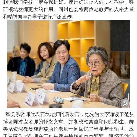
相信我们学校一定会保护好、使用好这批人偶，在教学、科
研领域发挥更大的作用，同时也会将两位老教师的人格力量
和精神向年青学子进行广泛宣传。
舞美系教师代表石磊老师随后发言，她先为大家诵读了范从
博老师对应老师的怀念文章，并和校档案室顾问范和生、舞
美系资深教员龚志英两位老师一同回忆了当年与王辅世、应
玉兰两位老教师在工作生活中接触的点点滴滴，缅怀了他们