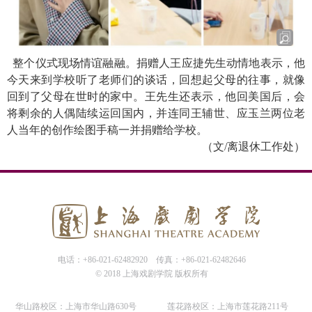
整个仪式现场情谊融融。捐赠人王应捷先生动情地表示，他
今天来到学校听了老师们的谈话，回想起父母的往事，就像
回到了父母在世时的家中。王先生还表示，他回美国后，会
将剩余的人偶陆续运回国内，并连同王辅世、应玉兰两位老
人当年的创作绘图手稿一并捐赠给学校。
（文
/
离退休工作处）
电话：+86-021-62482920
传真：+86-021-62482646
© 2018 上海戏剧学院 版权所有
华山路校区：上海市华山路630号
莲花路校区：上海市莲花路211号