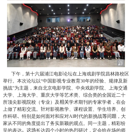
下午，第十六届浦江电影论坛在上海戏剧学院昌林路校区
举行。本次论坛以“中国影视专业教育
30
年的经验、规律及新
挑战”为主题，来自北京电影学院、中央戏剧学院、上海交通
大学、上海大学、重庆大学等艺术类、综合类的全国近二十
所顶尖影视院校（专业）及
相关
学术期刊的专家学者，在会
上做了精彩交流。
针
对影视教学、课程设置、学生培养、创
作科研
、
特别是如何面对和应对
AI
时代的新挑战
等问题
，大
家从不同的角度提出了务实新颖的观点。同一主题，精彩纷
呈的表达
。
这场
长达四个小时的热烈研讨，定会给在场的师