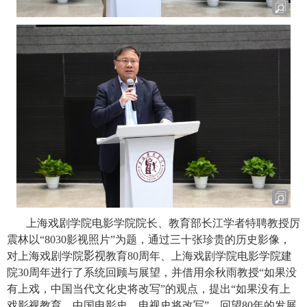
上海戏剧学院电影学院院长、教育部长江学者特聘教授厉
震林以“
8030
影视照片”为题，通过三十张珍贵的历史影像，
对上海戏剧学院
影视
教育
80
周年、上海戏剧学院电影学院建
院
30
周年进行了系统回顾与展望，并借用余秋雨教授“如果没
有上戏，中国当代文化史将改写”的观点，提出“如果没有上
戏影视教育，中国电影史、电视史将改写”。回望
80
年的发展