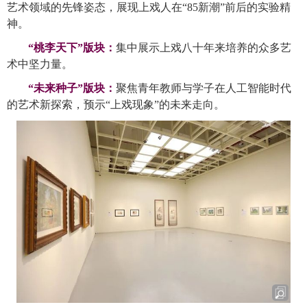
艺术领域的先锋姿态，展现上戏人在
“85
新潮
”
前后的实验精
神。
“
桃李天下
”
版块：
集中展示上戏八十年来培养的众多艺
术中坚力量。
“
未来种子
”
版块：
聚焦青年教师与学子在人工智能时代
的艺术新探索，预示
“
上戏现象
”
的未来走向。