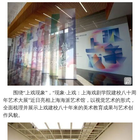
围绕
“
上戏现象
”
，
“
现象
·
上戏：上海戏剧学院建校八十周
年艺术大展
”
近日亮相上海海派艺术馆，以视觉艺术的形式，
全面梳理并展示上戏建校八十年来的美术教育成果与艺术创
作风貌。