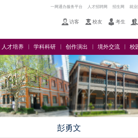
一网通办服务平台
人才招聘网
招生网
就业
访客
校友
考生
人才培养
学科科研
创作演出
境外交流
校
彭勇文