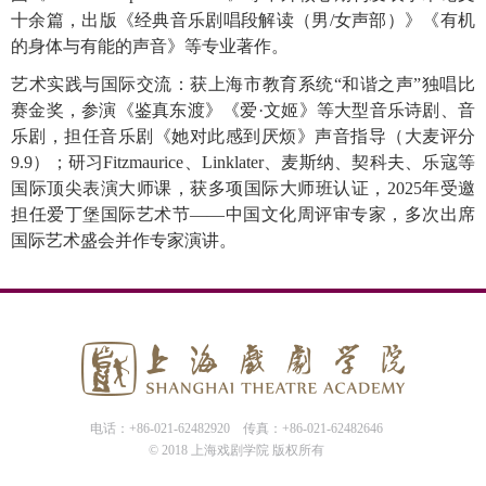
十余篇，出版《经典音乐剧唱段解读（男/女声部）》《有机
的身体与有能的声音》等专业著作。
艺术实践与国际交流：获上海市教育系统
“和谐之声”独唱比
赛金奖，参演《鉴真东渡》《爱·文姬》等大型音乐诗剧、音
乐剧，担任音乐剧《她对此感到厌烦》声音指导（大麦评分
9.9）；研习Fitzmaurice、Linklater、麦斯纳、契科夫、乐寇等
国际顶尖表演大师课，获多项国际大师班认证，2025年受邀
担任爱丁堡国际艺术节——中国文化周评审专家，多次出席
国际艺术盛会并作专家演讲。
电话：+86-021-62482920
传真：+86-021-62482646
© 2018 上海戏剧学院 版权所有