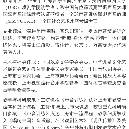
教育背景：毕业于上海音乐学院声乐系，美国南加州大学
（
USC）戏剧学院访学者，系中国首位菲茨莫里斯声音大师
国际声音训练教师认证获得者，全球声音训练联盟声音教师
（MSSVOCAL），全国社会艺术水平考级考官。
专业领域：深耕美声演唱、音乐剧演唱、身体声音情感综合
训练、声音疗愈研究，构建
“呼吸-身体-情感-声音”一体化训
练体系，培养出江疏影、雷佳音、郭京飞、万茜等大批优秀
表演人才。
学术与社会任职：中国戏剧文学学会会员、中华儿童文化艺
术促进会戏剧教育专业委员会专家委员，中国音乐剧协会、
上海市音乐家协会、上海市声乐协会会员；泰国格乐大学客
座教授、上海视觉流行音乐学院督导，国际考古学暨历史语
言学学会理事等。
教学与科研成果：主讲课程《声音训练》获评上海市教委一
流本科线下课程，主持
/参与上海市级课题、校级重点科研项
目多项，《声音训练》入选上海市一流课程；教学阅历被载
入《唱响中国》音乐篇。在《戏剧艺术》《现代传播》及美
国《Voice and Speech Review》等中外核心期刊发表学术论文