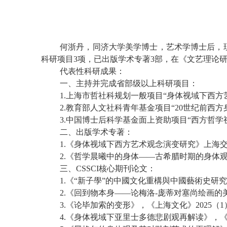
何浙丹，同济大学美学博士，艺术学博士后，
科研项目
3项，已
出版学术专著
3部，
在《文艺理论
代表性科研成果：
一、主持并完成省部级以上科研项目：
1
.
上海市哲社科规划一般项目
“身体视域下西方
2
.
教育部人文社科青年基金项目
“20世纪前西
3.
中国博士后科学基金面上资助项目
“西方哲学
二、出版学术专著：
1.《身体视域下西方艺术观念演变研究》上海
2
.
《哲学晨曦中的身体——古希腊时期的身体
三、
CSSCI核心期刊论文：
1.《
“新子學”的中國文化重構與中國藝術史研
2
.
《回到物本身——论梅洛-庞蒂对塞尚绘画的
3.《论毕加索的变形》，《上海文化》2025（1
4
.
《身体视域下亚里士多德悲剧观再解读》，《戏