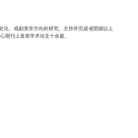
史
论、戏剧美学方向的
研究。主持
并
完成省部级以上
核心期刊上发表学术论文十余篇。