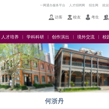
一网通办服务平台
人才招聘网
招生网
就业
访客
校友
考生
人才培养
学科科研
创作演出
境外交流
校
何浙丹