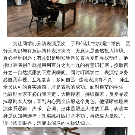
为让同学们分清表演层次，于和伟以 “找钥匙” 举例，区
分无意识与有意识两种表演状态：无意识是全然投入情境、
真心寻觅钥匙；有意识是明知钥匙位置再复刻寻找动作。他
指出表演创作就是用用百分之九十九的有意识打磨，换取百
分之一自然流露的下意识瞬间。同时叮嘱学生，表演结束务
必自我审视、互相复盘，多问自己 “这段表演真不真”，师生
全员认可的真实质感，才是表演的成功。面对迷茫的学生，
他鼓励大家不必自我否定，大胆摸索、持续探索，反复品读
揣摩剧本人物，直到内心完全信服这个角色。他清晰梳理表
演体系逻辑：声乐、台词、形体是塑造人物的工具，表演本
身是认知与选择；扎实练好四门基本功，再依靠大量阅片、
读书拓宽眼界，沉淀出深厚的人物认知力。