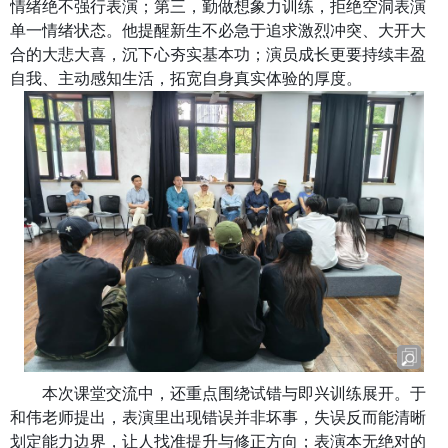
情绪绝不强行表演；第三，勤做想象力训练，拒绝空洞表演
单一情绪状态。他提醒新生不必急于追求激烈冲突、大开大
合的大悲大喜，沉下心夯实基本功；演员成长更要持续丰盈
自我、主动感知生活，拓宽自身真实体验的厚度。
本次课堂交流中，还重点围绕试错与即兴训练展开。于
和伟老师提出，表演里出现错误并非坏事，失误反而能清晰
划定能力边界，让人找准提升与修正方向；表演本无绝对的