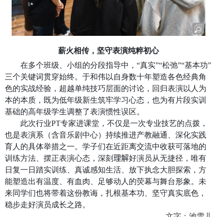
薪火相传，坚守表演纯粹初心
在多个班级、小组的分段指导中，“真实”“松弛”“基本功”
三个关键词贯穿始终。于和伟以自身数十年塑造各色经典角
色的实战经验，超越单纯技巧层面的讨论，回归表演以人为
本的本质，既为低年级新生筑牢学习心态，也为有片段实训
基础的高年级学生调整了表演惯性误区。
此次行业
PT
专家进课堂，不仅是一次专业技艺的点拨，
也是表演系（含音乐剧中心）持续推进产教融通、深化实践
育人的具体举措之一。学子们在近距离交流中收获可落地的
训练方法、摆正表演心态，深刻
理解
好演员从无捷径，唯有
日复一日踏实训练、真诚感知生活、放下执念大胆探索，方
能塑造出有温度、有血肉、足够动人的荧幕与舞台形象。未
来同学们也将带着这份教诲，扎根基本功、坚守真实底色，
稳步走好演员成长之路。
文字：池雪儿