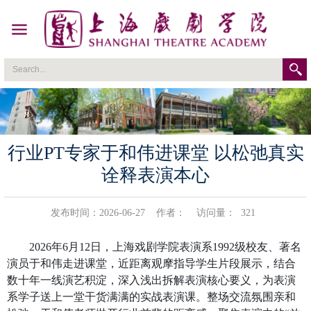
行业PT专家于和伟进课堂 以松弛真实
诠释表演本心
发布时间：2026-06-27
作者：
访问量：
321
2026
年
6
月
12
日，上海戏剧学院表演系
1992
级校友、著名
演员于和伟走进课堂，近距离观摩指导学生片段展示，结合
数十年一线演艺积淀，深入浅出拆解表演核心要义，为表演
系学子送上一堂干货满满的实战表演课。整场交流氛围亲和