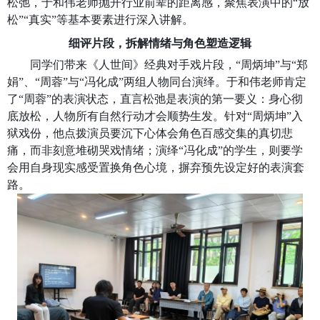
松弛，于和伟老师抛开行业前辈的距离感，聚焦表演中的“放
松”“真实”等基本要素进行深入讲解。
细评片段，拆解情绪与角色塑造逻辑
同学们带来《人世间》经典对手戏片段，“周炳坤”与“郑
娟”、“周蓉”与“冯化成”两组人物同台演绎。于和伟老师肯定
了“周蓉”的表演状态，直言松弛是表演的第一要义：身心彻
底放松，人物所有自然行动才会顺势生发。针对“周炳坤”入
狱戏份，他点拨演员要沉下心体会角色百感交集的真切悲
痛，而非刻意堆砌哭戏情绪；演绎“冯化成”的学生，则要学
会用自身现实感受置换角色心境，摒弃预先设定好的表演套
路。