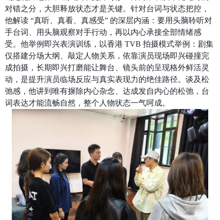
对错之分，大胆释放状态才是关键。针对台词与状态把控，
他解读 “真听、真看、真感受” 的深层内涵：要用头脑聆听对
手台词、用头脑观察对手行动，再以内心承接全部情绪感
受。他举例即兴表演训练，以香港
TVB
拍摄模式举例：剧集
仅搭建分场大纲、敲定人物关系，依靠演员现场即兴碰撞完
成拍摄，长期即兴打磨能让舞台、镜头前的呈现格外鲜活灵
动，是提升演员临场反应与真实表现力的绝佳路径。谈及松
弛感，他讲到唯有摒除内心杂念、达成发自内心的松弛，台
词表达才能流畅自然，整个人物状态一气呵成。