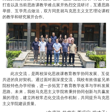
打造
以及当前思政课教学难点
展开热烈交流研讨，互通思路
举措、互学亮点做法
，
双方同意就马克思主义文艺理论课程
的教学和研究展开合作
。
此次交流，是两校深化
思政课
教育
教学
协同发展、互促
共进的
良好
契机。通过面对面深度交流，我校有效借鉴兄弟
院校特色办学经验，进一步拓宽了教育教学改革与学科发展
思路。未来，
我校马克思主义学院
将秉持协同创新
与
共赢发
展的理念，建立
跨校
常态化交流合作机制，共同提升
马克思
主义学院建设
质量
。