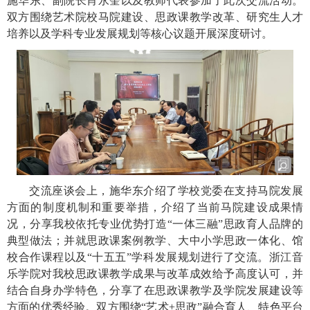
施华东、副院长肖永奎以及教师代表参加了此次交流活动。
双方围绕艺术院校马院建设、
思政课
教学改革
、
研究生
人才
培养
以及
学科专业发展规划等核心议题开展深度研讨。
交流座谈会上，
施华东介绍了学校党委在支持马院发展
方面的制度机制和重要举措，介绍了当前
马院
建设成果情
况
，分享
我校
依托专业优势打造
“一体三融”
思政育人品牌的
典型做法；
并就思政课案例教学、大中小学思政一体化、馆
校合作课程以及
“十五五”
学科
发展规划
进行了交流。
浙江音
乐学院对我校
思政课教学成果
与改革成效给予高度认可，并
结合自身办学特色，分享了在
思政课教学
及
学院
发展
建设
等
方面的优秀经验。双方围绕
“艺术
+
思政”融合育人、特色平台